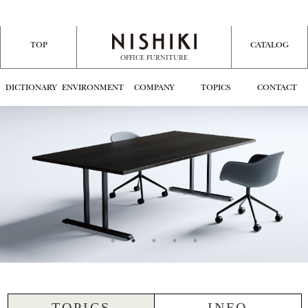
TOP
CATALOG
OFFICE FURNITURE
DICTIONARY
ENVIRONMENT
COMPANY
TOPICS
CONTACT
TOPICS
INFO